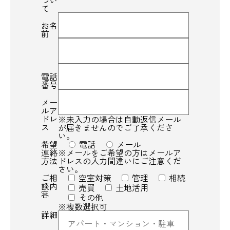
つい
て
お名
前
電話
番号
メー
ルア
ドレ
※未入力の場合は自動返信メール
ス
が届きませんのでご了承くださ
い。
希望
電話
メール
連絡
※メールをご希望の方はメールア
方法
ドレスの入力間違いにご注意くだ
さい。
ご相
空室対策
管理
相続
談内
売買
土地活用
容
その他
※複数選択可
詳細