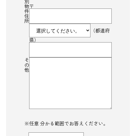
別
物
〒
件
住
所
（都道府
県）
そ
の
他
※任意 分かる範囲でお答えください。