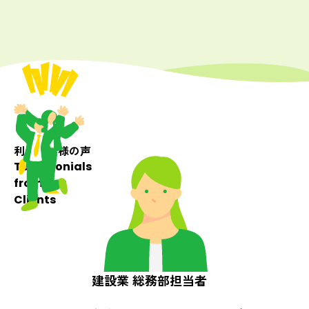
利用企業様の声
Testimonials
from Our
Clients
派遣業 人事採用担当者
建設業 総務部担当者
製造業 従業員
サービス業 パート・アルバイト