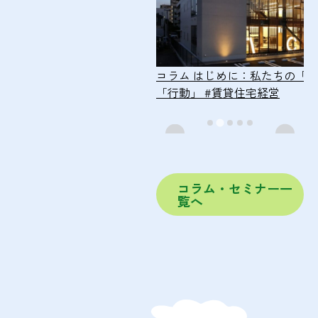
はじめに：私たちの「約束」と
セミナー
【9月27日開
」
#賃貸住宅経営
贈与は「節税」のためだ
ん
#賃貸住宅経営
#相続
コラム・セミナー一
覧へ