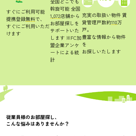
全国どこでも
斡旋可能
全国
すぐにご利用可能
充実の取扱い物件
賃
1,072
店舗から
提携登録
無料
で、
貸管理戸数約
110
万
お部屋探しを
すぐにご利用いただ
戸。
サポートいた
けます
豊富な情報から物件
します
※FC加
を
盟企業アンケ
お探しいたします
ートによる統
計
従業員様のお部屋探し、
こんな悩みは
ありませんか？