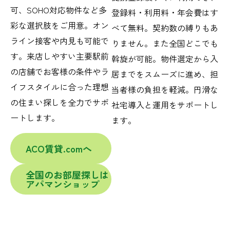
可、SOHO対応物件など多
登録料・利用料・年会費はす
彩な選択肢をご用意。オン
べて無料。契約数の縛りもあ
ライン接客や内見も可能で
りません。また全国どこでも
す。来店しやすい主要駅前
斡旋が可能。物件選定から入
の店舗でお客様の条件やラ
居までをスムーズに進め、担
イフスタイルに合った理想
当者様の負担を軽減。円滑な
の住まい探しを全力でサポ
社宅導入と運用をサポートし
ートします。
ます。
ACO賃貸.comへ
全国のお部屋探しは
アパマンショップ