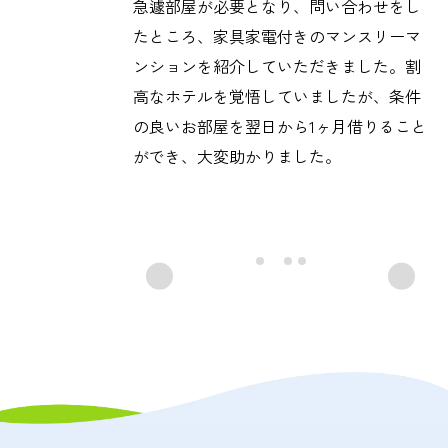
借上社宅をお願いしたことにより、20名
急遽部屋が必要となり、問い合わせをし
弊社が提携していると聞き、問い合わせ
自宅の売却を上司に相談したところ、提
分のお部屋を契約したところ、1名約
たところ、家具家電付きのマンスリーマ
をしたところ、弊社の規定に沿った物件
携しているアパマンショップ知立店を紹
8,000円の社会保険料を削減することがで
ンションを紹介していただきました。割
を提携価格にてご紹介いただきました。
介してもらいました。知識豊富な担当者
きました。社員の可処分所得も増え、社
高なホテルを覚悟していましたが、条件
また、ライフラインの手配やインターネ
さんを紹介していただき、想像以上のス
員に大変喜ばれています。また、離職率
の良いお部屋を翌日から1ヶ月借りること
ットの環境調査、引っ越し業者の見積も
ピードで売却することが出来ました。相
低下にもつながることと期待して、採用
ができ、大変助かりました。
りで一括で対応いただきました。
続や空き家管理も出来ると、複数の選択
時のPRにも力を入れようと思います。
肢をご提案いただき、賃貸物件の紹介だ
けだと思っていましたが、とても頼りに
なりました。